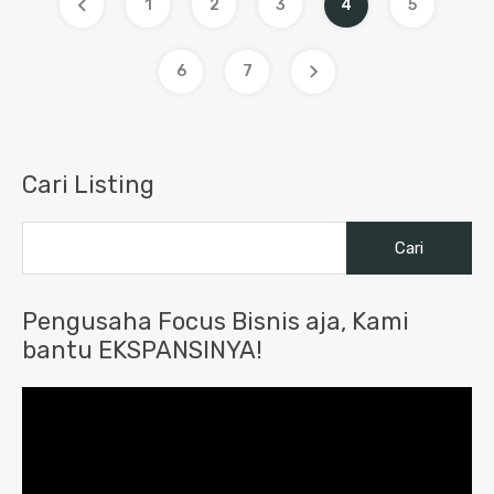
1
2
3
4
5
6
7
Cari Listing
Cari
untuk:
Pengusaha Focus Bisnis aja, Kami
bantu EKSPANSINYA!
Pemutar
Video