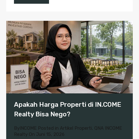
Apakah Harga Properti di IN.COME
Realty Bisa Nego?
By
INCOME
Posted in
Artikel Properti
,
QNA INCOME
Realty
On
Juni 15, 2026