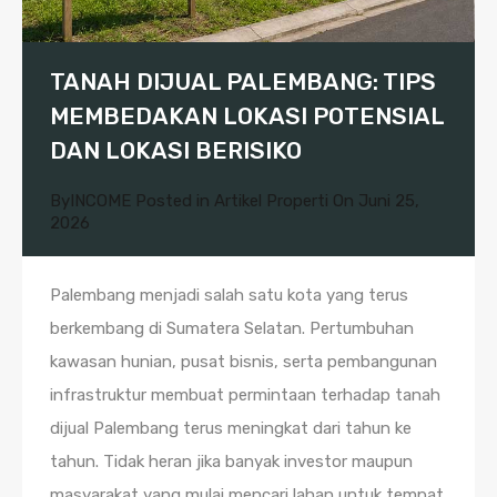
TANAH DIJUAL PALEMBANG: TIPS
MEMBEDAKAN LOKASI POTENSIAL
DAN LOKASI BERISIKO
By
INCOME
Posted in
Artikel Properti
On
Juni 25,
2026
Palembang menjadi salah satu kota yang terus
berkembang di Sumatera Selatan. Pertumbuhan
kawasan hunian, pusat bisnis, serta pembangunan
infrastruktur membuat permintaan terhadap tanah
dijual Palembang terus meningkat dari tahun ke
tahun. Tidak heran jika banyak investor maupun
masyarakat yang mulai mencari lahan untuk tempat