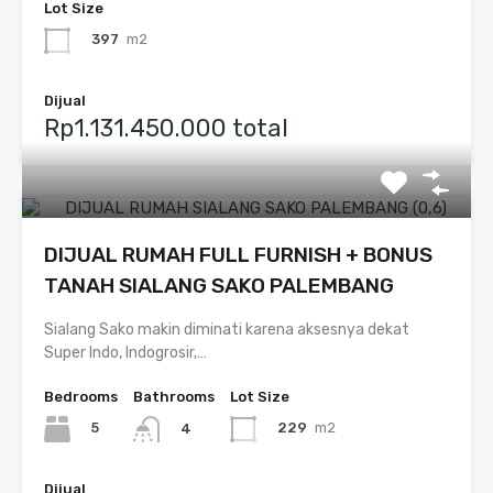
Lot Size
397
m2
Dijual
Rp1.131.450.000 total
DIJUAL RUMAH FULL FURNISH + BONUS
TANAH SIALANG SAKO PALEMBANG
Sialang Sako makin diminati karena aksesnya dekat
Super Indo, Indogrosir,…
Bedrooms
Bathrooms
Lot Size
5
229
m2
4
Dijual