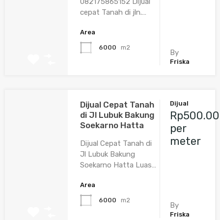
082175865152 Dijual
cepat Tanah di jln.…
Area
6000
m2
By
Friska
Dijual Cepat Tanah
Dijual
Rp500.00
di Jl Lubuk Bakung
Soekarno Hatta
per
meter
Dijual Cepat Tanah di
Jl Lubuk Bakung
Soekarno Hatta Luas…
Area
6000
m2
By
Friska