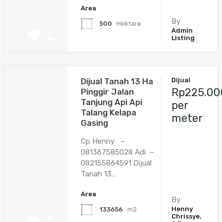
Area
By
500
Hektare
Admin
Listing
Dijual Tanah 13 Ha
Dijual
Rp225.00
Pinggir Jalan
Tanjung Api Api
per
Talang Kelapa
meter
Gasing
Cp Henny –
081367585028 Adi –
082155864591 Dijual
Tanah 13…
Area
By
Henny
133656
m2
Chrissye,