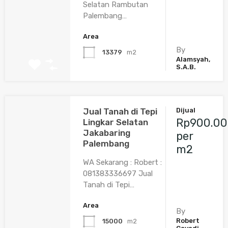
Selatan Rambutan
Palembang…
Area
By
13379
m2
Alamsyah,
S.A.B.
Jual Tanah di Tepi
Dijual
Rp900.00
Lingkar Selatan
Jakabaring
per
Palembang
m2
WA Sekarang : Robert :
081383336697 Jual
Tanah di Tepi…
Area
By
Robert
15000
m2