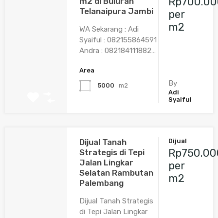
Rp700.00
m2 di Buluran
Telanaipura Jambi
per
m2
WA Sekarang : Adi
Syaiful : 082155864591
Andra : 082184111882…
Area
By
5000
m2
Adi
Syaiful
Dijual Tanah
Dijual
Rp750.00
Strategis di Tepi
Jalan Lingkar
per
Selatan Rambutan
m2
Palembang
Dijual Tanah Strategis
di Tepi Jalan Lingkar