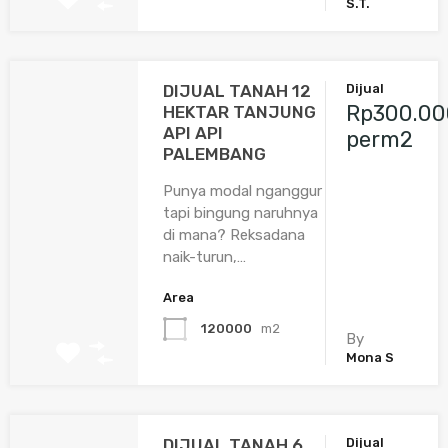
S.T.
DIJUAL TANAH 12
Dijual
Rp300.00
HEKTAR TANJUNG
API API
perm2
PALEMBANG
Punya modal nganggur
tapi bingung naruhnya
di mana? Reksadana
naik-turun,…
Area
120000
m2
By
Mona S
DIJUAL TANAH 6
Dijual