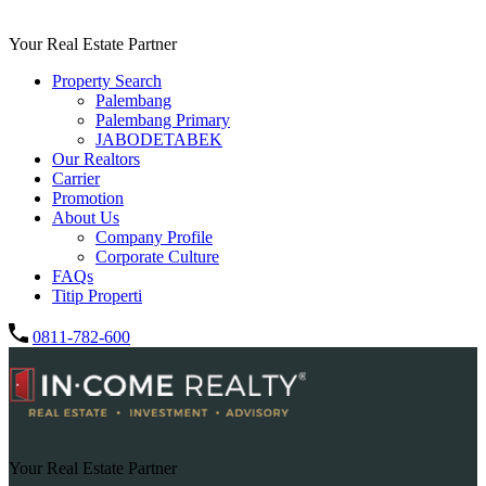
Your Real Estate Partner
Property Search
Palembang
Palembang Primary
JABODETABEK
Our Realtors
Carrier
Promotion
About Us
Company Profile
Corporate Culture
FAQs
Titip Properti
0811-782-600
Your Real Estate Partner