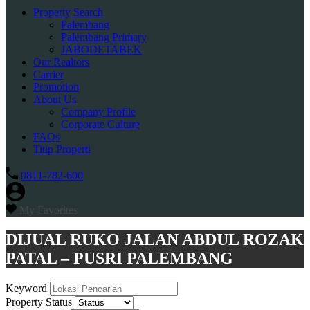
Property Search
Palembang
Palembang Primary
JABODETABEK
Our Realtors
Carrier
Promotion
About Us
Company Profile
Corporate Culture
FAQs
Titip Properti
0811-782-600
My Favorites
DIJUAL RUKO JALAN ABDUL ROZAK
PATAL – PUSRI PALEMBANG
Keyword
Property Status