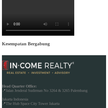
Kesempatan Bergabung
Head Quarter Office:
📍Jalan Jenderal Sudirman No 3264 & 3265 Palembang
Jakarta Indonesia
📍The Hub Space City Tower Jakarta