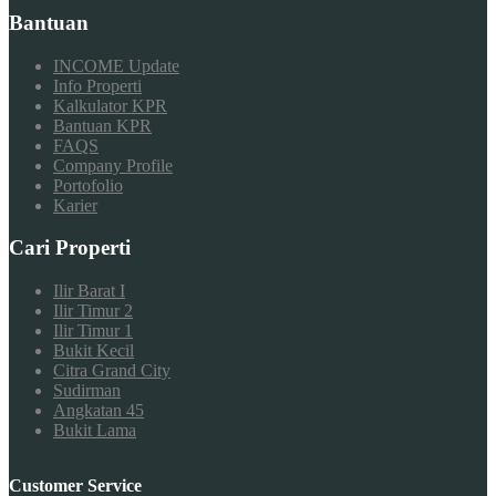
Bantuan
INCOME Update
Info Properti
Kalkulator KPR
Bantuan KPR
FAQS
Company Profile
Portofolio
Karier
Cari Properti
Ilir Barat I
Ilir Timur 2
Ilir Timur 1
Bukit Kecil
Citra Grand City
Sudirman
Angkatan 45
Bukit Lama
Customer Service