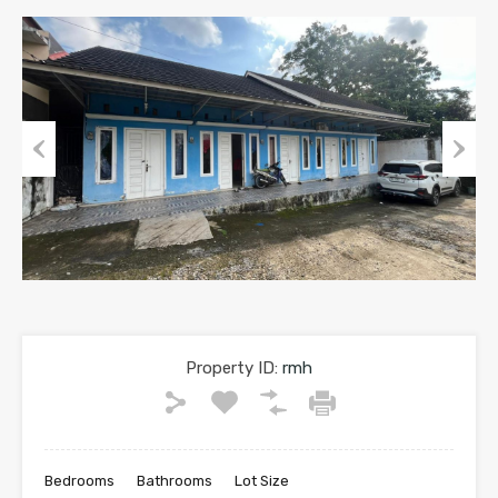
Previous
Next
Property ID:
rmh
Bedrooms
Bathrooms
Lot Size