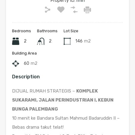
Property ID:
rmh
Bedrooms
Bathrooms
Lot Size
2
2
146
m2
Building Area
60
m2
Description
DIJUAL RUMAH STRATEGIS –
KOMPLEK
SUKARAMI, JALAN PERINDUSTRIAN I, KEBUN
BUNGA PALEMBANG
10 menit ke Bandara Sultan Mahmud Badaruddin II –
Bebas drama takut telat!