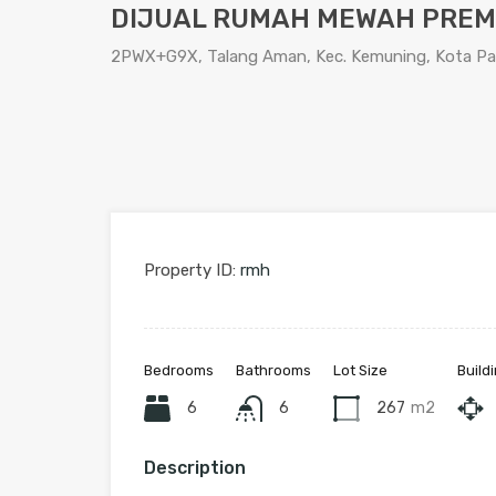
DIJUAL RUMAH MEWAH PREM
2PWX+G9X, Talang Aman, Kec. Kemuning, Kota Pa
Property ID:
rmh
Bedrooms
Bathrooms
Lot Size
Build
6
6
267
m2
Description