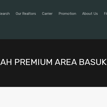
Property Search
Our Realtors
Car
Search
Our Realtors
Carrier
Promotion
About Us
F
AH PREMIUM AREA BASUK