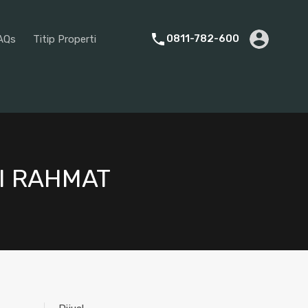
rier
Promotion
About Us
FAQs
Titip Properti
0811-782-600
AQs
Titip Properti
I RAHMAT