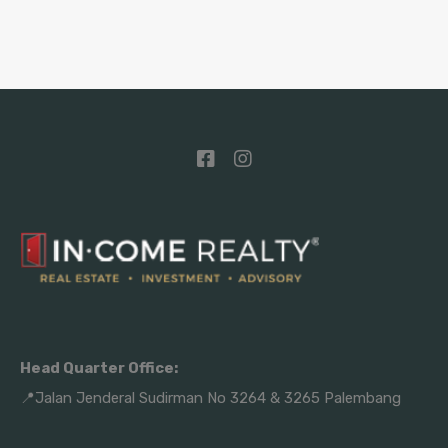
Head Quarter Office:
📍Jalan Jenderal Sudirman No 3264 & 3265 Palembang