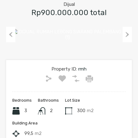
Dijual
Rp900.000.000 total
Previous
Next
Property ID:
rmh
Bedrooms
Bathrooms
Lot Size
3
2
300
m2
Building Area
99,5
m2