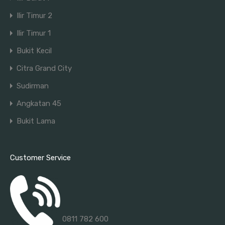
Ilir Timur 2
Ilir Timur 1
Bukit Kecil
Citra Grand City
Sudirman
Angkatan 45
Bukit Lama
Customer Service
0811 782 600