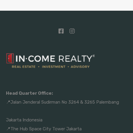
Head Quarter Office:
📍Jalan Jenderal Sudirman No 3264 & 3265 Palembang
Jakarta Indonesia
📍The Hub Space City Tower Jakarta