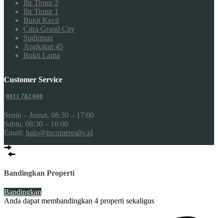
Ilir Timur 2
Ilir Timur 1
Bukit Kecil
Citra Grand City
Sudirman
Angkatan 45
Bukit Lama
Customer Service
0811 782 600
Senin – Jumat, 08:30 – 17:00
Sabtu, 08:30 – 16:00
Email:
halo@incomerealty.id
Bandingkan Properti
Bandingkan
Anda dapat membandingkan 4 properti sekaligus