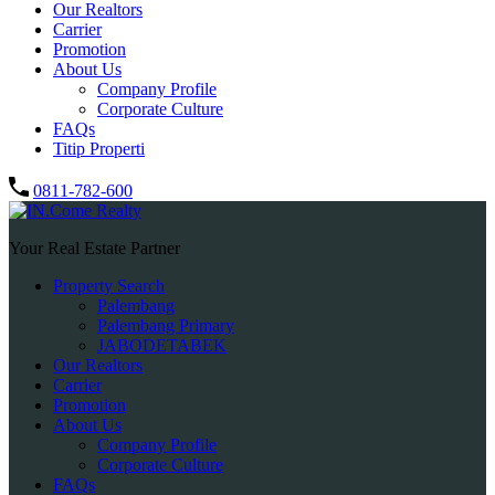
Our Realtors
Carrier
Promotion
About Us
Company Profile
Corporate Culture
FAQs
Titip Properti
0811-782-600
Your Real Estate Partner
Property Search
Palembang
Palembang Primary
JABODETABEK
Our Realtors
Carrier
Promotion
About Us
Company Profile
Corporate Culture
FAQs