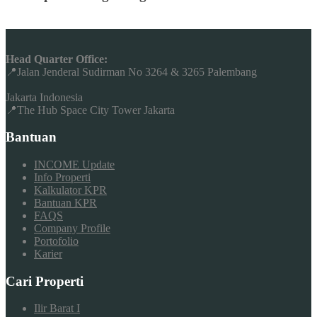
Head Quarter Office:
📍Jalan Jenderal Sudirman No 3264 & 3265 Palembang
Jakarta Indonesia
📍The Hub Space City Tower Jakarta
Bantuan
INCOME Update
Info Properti
Kalkulator KPR
Bantuan KPR
FAQS
Company Profile
Portofolio
Karier
Cari Properti
Ilir Barat I