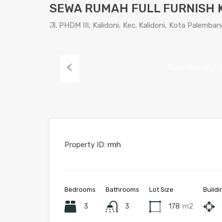
SEWA RUMAH FULL FURNISH 
Jl. PHDM III, Kalidoni, Kec. Kalidoni, Kota Palemb
Previous
Property ID:
rmh
Bedrooms
Bathrooms
Lot Size
Buildi
3
3
178
m2