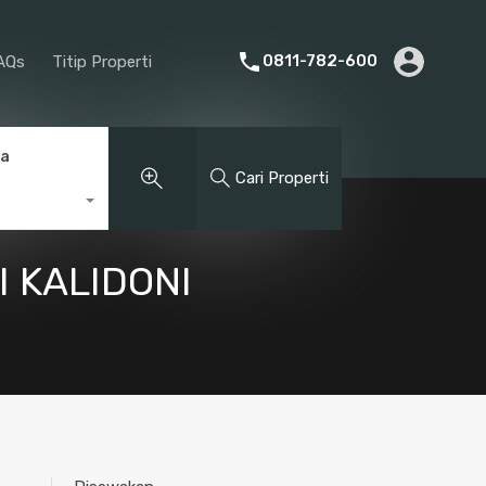
rier
Promotion
About Us
FAQs
Titip Properti
0811-782-600
AQs
Titip Properti
ga
Cari Properti
 KALIDONI