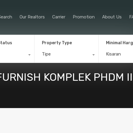
Property Search
Our Realtors
Car
Search
Our Realtors
Carrier
Promotion
About Us
F
Status
Property Type
Minimal Har
Tipe
Kisaran
URNISH KOMPLEK PHDM III