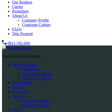
Our Realtors
Carrier
Promotion
About Us
Company Profile
Corporate Culture
FAQs
Titip Properti
0811-782-600
Your Real Estate Partner
Property Search
Palembang
Palembang Primary
JABODETABEK
Our Realtors
Carrier
Promotion
About Us
Company Profile
Corporate Culture
FAQs