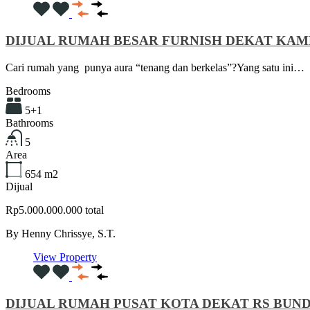
DIJUAL RUMAH BESAR FURNISH DEKAT KA
Cari rumah yang punya aura “tenang dan berkelas”?Yang satu ini…
Bedrooms
5+1
Bathrooms
5
Area
654
m2
Dijual
Rp5.000.000.000 total
By
Henny Chrissye, S.T.
View Property
DIJUAL RUMAH PUSAT KOTA DEKAT RS BU