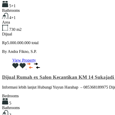
5+1
Bathrooms
4+1
Area
730
m2
Dijual
Rp5.000.000.000 total
By
Andra Fikno, S.P.
View Property
Dijual Rumah ex Salon Kecantikan KM 14 Sukajadi
Informasi lebih lanjut Hubungi Yuyun Harahap – 085368189975 D
Bedrooms
5
Bathrooms
3