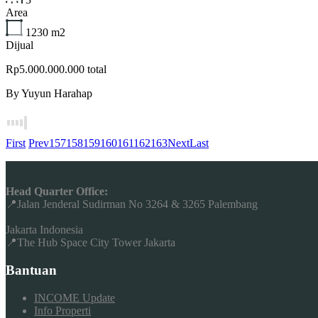
Area
1230
m2
Dijual
Rp5.000.000.000 total
By
Yuyun Harahap
First
Prev
157
158
159
160
161
162
163
Next
Last
Head Quarter Office:
📍Jalan Jenderal Sudirman No 3264 & 3265 Palembang
Jakarta Indonesia
📍The Hub Space City Tower Jakarta
Bantuan
INCOME Update
Info Properti