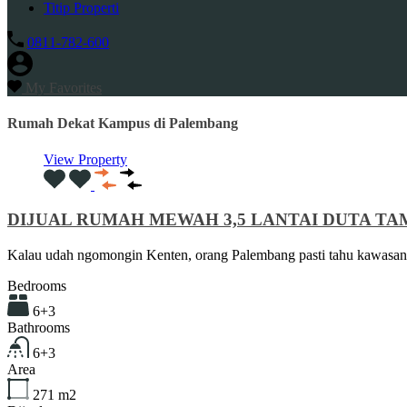
Titip Properti
0811-782-600
My Favorites
Rumah Dekat Kampus di Palembang
View Property
DIJUAL RUMAH MEWAH 3,5 LANTAI DUTA T
Kalau udah ngomongin Kenten, orang Palembang pasti tahu kawasa
Bedrooms
6+3
Bathrooms
6+3
Area
271
m2