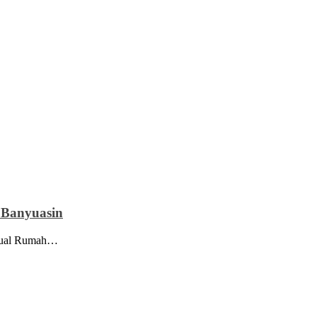
 Banyuasin
ijual Rumah…