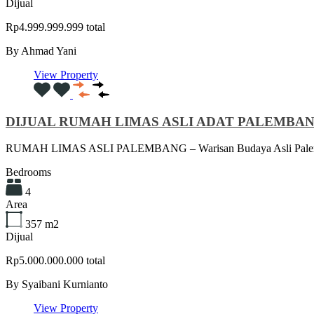
Dijual
Rp4.999.999.999 total
By
Ahmad Yani
View Property
DIJUAL RUMAH LIMAS ASLI ADAT PALEMBANG J
RUMAH LIMAS ASLI PALEMBANG – Warisan Budaya Asli Pale
Bedrooms
4
Area
357
m2
Dijual
Rp5.000.000.000 total
By
Syaibani Kurnianto
View Property