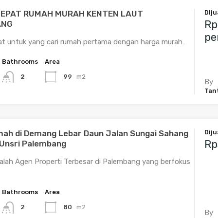
CEPAT RUMAH MURAH KENTEN LAUT
Diju
Rp
ANG
pe
pat untuk yang cari rumah pertama dengan harga murah…
Bathrooms
Area
99
m2
2
By
Tan
umah di Demang Lebar Daun Jalan Sungai Sahang
Diju
Rp
Unsri Palembang
lah Agen Properti Terbesar di Palembang yang berfokus
Bathrooms
Area
80
m2
2
By