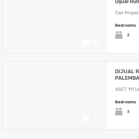
Dijual R
Cari Prope
Bedrooms
2
DIJUAL 
PALEMB
ASET 111 U
Bedrooms
3