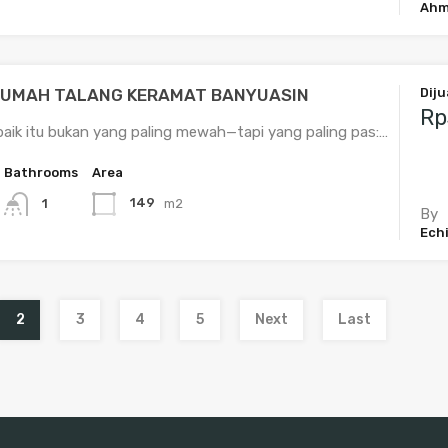
Ahm
RUMAH TALANG KERAMAT BANYUASIN
Diju
Rp
aik itu bukan yang paling mewah—tapi yang paling pas:…
Bathrooms
Area
149
m2
1
By
Echi
2
3
4
5
Next
Last