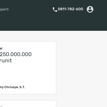
0811-782-600
operti
rier
Promotion
About Us
FAQs
Titip Properti
al
250.000.000
runit
y Chrissye, S.T.