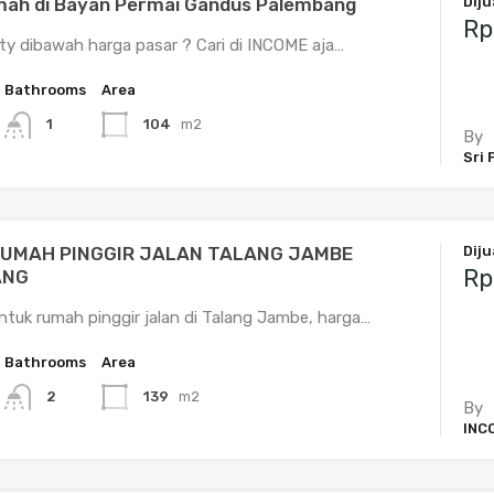
umah di Bayan Permai Gandus Palembang
Diju
Rp
rty dibawah harga pasar ? Cari di INCOME aja…
Bathrooms
Area
104
m2
1
By
Sri 
RUMAH PINGGIR JALAN TALANG JAMBE
Diju
Rp
ANG
ntuk rumah pinggir jalan di Talang Jambe, harga…
Bathrooms
Area
139
m2
2
By
INC