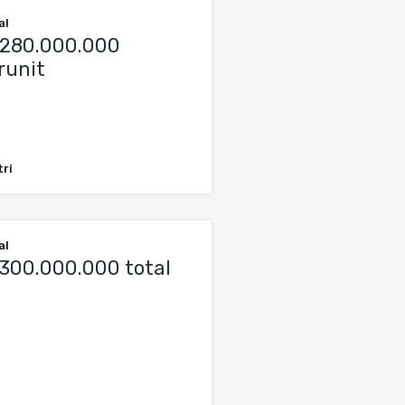
al
280.000.000
runit
tri
al
300.000.000 total