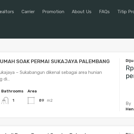
ealtors
Carrier
Promotion
About Us
FAQs
Titip Pr
Property Search
Our Realtors
Car
RUMAH SOAK PERMAI SUKAJAYA PALEMBANG
Diju
Rp
kajaya – Sukabangun dikenal sebagai area hunian
pe
g di…
Bathrooms
Area
89
m2
1
By
Henn