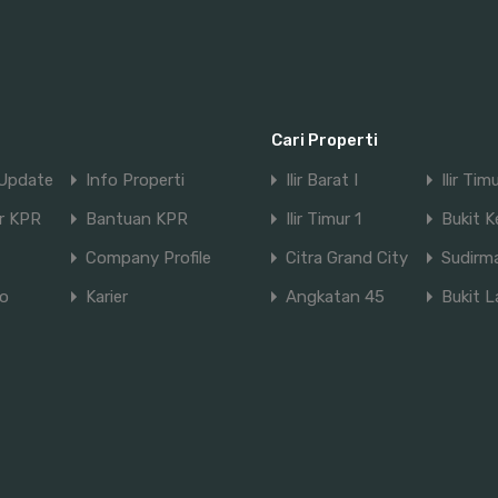
Cari Properti
Update
Info Properti
Ilir Barat I
Ilir Tim
or KPR
Bantuan KPR
Ilir Timur 1
Bukit Ke
Company Profile
Citra Grand City
Sudirm
io
Karier
Angkatan 45
Bukit 