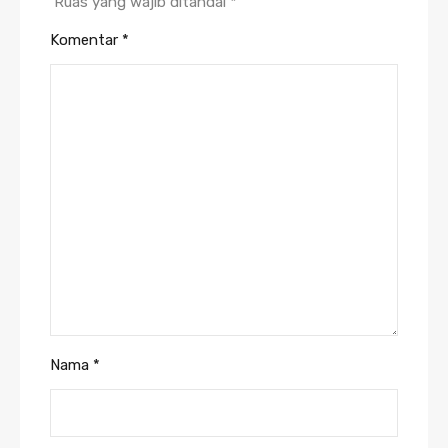
Ruas yang wajib ditandai
*
Komentar
*
Nama
*