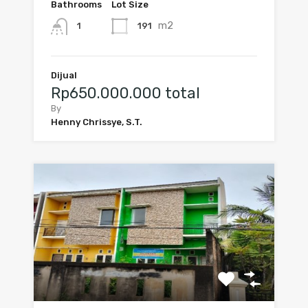
Bathrooms
Lot Size
m2
191
1
Dijual
Rp650.000.000 total
By
Henny Chrissye, S.T.