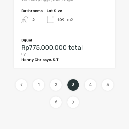
Bathrooms
Lot Size
m2
109
2
Dijual
Rp775.000.000 total
By
Henny Chrissye, S.T.
1
2
3
4
5
6