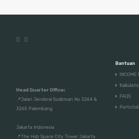
Bantuan
INCOME 
Kalkulat
Head Quarter Office:
FAQS
📍Jalan Jenderal Sudirman No 3264 &
Portofol
3265 Palembang
Jakarta Indonesia
📍The Hub Space City Tower Jakarta