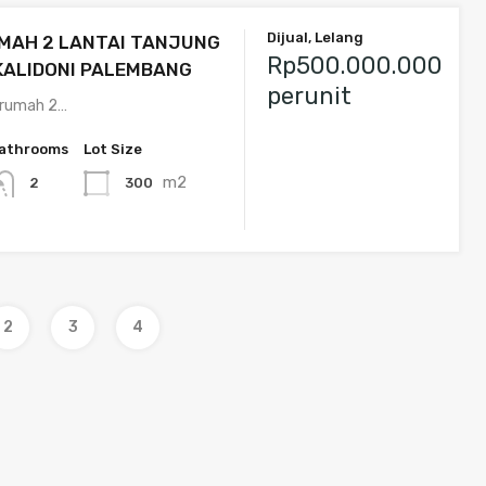
Dijual, Lelang
MAH 2 LANTAI TANJUNG
Rp500.000.000
KALIDONI PALEMBANG
perunit
i rumah 2…
athrooms
Lot Size
m2
300
2
2
3
4