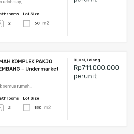
a udah siap,…
athrooms
Lot Size
m2
60
2
Dijual, Lelang
UMAH KOMPLEK PAKJO
Rp711.000.000
EMBANG – Undermarket
perunit
ak semua rumah…
athrooms
Lot Size
m2
180
2