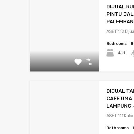
DIJUAL RU
PINTU JA
PALEMBAN
ASET 112 Dij
Bedrooms
B
4+1
DIJUAL TA
CAFE UMA
LAMPUNG –
ASET 111 Kala
Bathrooms