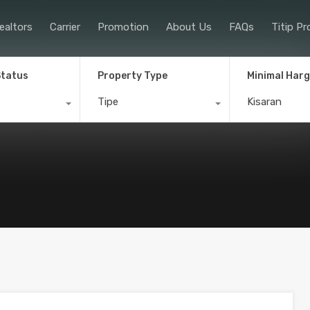
ealtors
Carrier
Promotion
About Us
FAQs
Titip Pr
Property Search
Our Realtors
Car
Status
Property Type
Minimal Har
Tipe
Kisaran