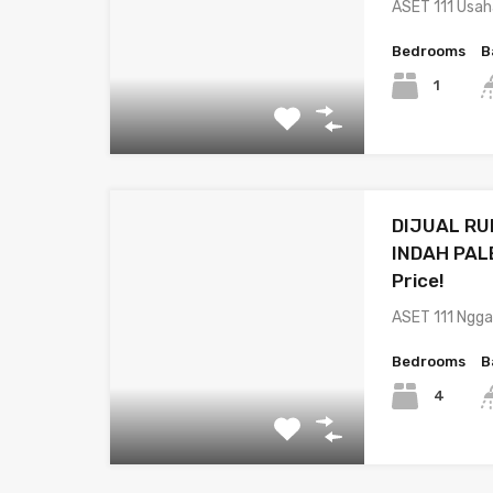
ASET 111 Usah
Bedrooms
B
1
DIJUAL R
INDAH PAL
Price!
ASET 111 Ngg
Bedrooms
B
4