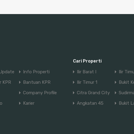
Cari Properti
Update
Info Properti
Ilir Barat I
Ilir Tim
or KPR
Bantuan KPR
Ilir Timur 1
Bukit Ke
Company Profile
Citra Grand City
Sudirm
io
Karier
Angkatan 45
Bukit 