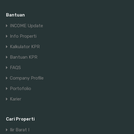
Property Types
Bantuan
Apartement
INCOME Update
Gedung
Info Properti
Gudang
Kalkulator KPR
Hotel
Bantuan KPR
Kios
Kos
FAQS
Office Space
Company Profile
Ruang Usaha
Portofolio
Ruko
Karier
Rumah
Tanah
Cari Properti
Update Terbaru
Ilir Barat I