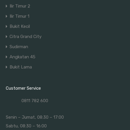
Ilir Timur 2
Ilir Timur 1
RUMAH SIAP HUNI PALEMBANG: PILIHAN HUNIAN
Bukit Kecil
NYAMAN DENGAN LOKASI STRATEGIS
Citra Grand City
IN.COME REALTY Gandeng Bank BTN Regional Sumatera
Sudirman
Bagian Selatan, Perkuat Ekosistem Penjualan Properti
Angkatan 45
Lelang di Palembang, Lampung, Jambi, dan Pangkal
Bukit Lama
Pinang
AGEN PROPERTI PALEMBANG: PANDUAN MEMILIH AGEN
Customer Service
TERPERCAYA SEBELUM BELI ATAU JUAL PROPERTI
0811 782 600
MITOS ATAU FAKTA: PAKAI AGEN PROPERTI BIKIN HARGA
Senin – Jumat, 08:30 – 17:00
RUMAH JADI LEBIH MAHAL?
Sabtu, 08:30 – 16:00