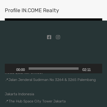
Profile IN.COME Realty
Pemutar
Video
00:00
02:11
Head Quarter Office:
📍Jalan Jenderal Sudirman No 3264 & 3265 Palembang
Kesempatan Bergabung
Jakarta Indonesia
📍The Hub Space City Tower Jakarta