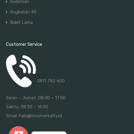
Sudirman
Angkatan 45
Bukit Lama
Customer Service
0811 782 600
Senin – Jumat, 08:30 – 17:00
Sabtu, 08:30 – 16:00
Email:
halo@incomerealty.id