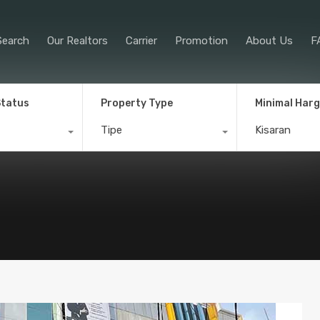
Property Search
Our Realtors
Car
Search
Our Realtors
Carrier
Promotion
About Us
F
Status
Property Type
Minimal Har
Tipe
Kisaran