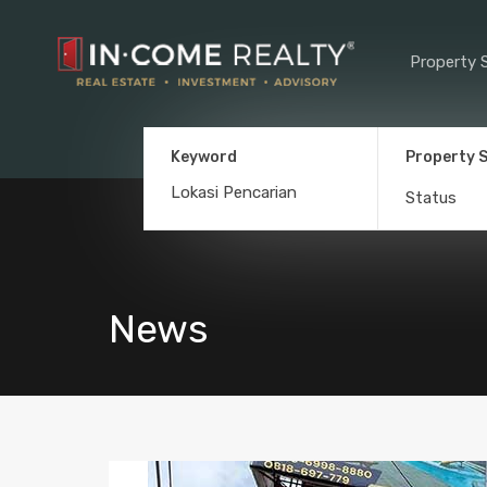
Property 
Keyword
Property 
Status
News