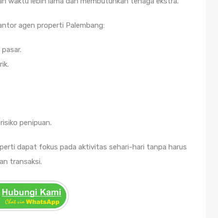
kan waktu lebih lama dan membutuhkan tenaga ekstra.
ntor agen properti Palembang:
 pasar.
ik.
risiko penipuan.
erti dapat fokus pada aktivitas sehari-hari tanpa harus
n transaksi.