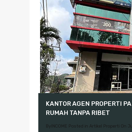
KANTOR AGEN PROPERTI PA
RUMAH TANPA RIBET
By
INCOME
Posted in
Artikel Properti
On
Ju