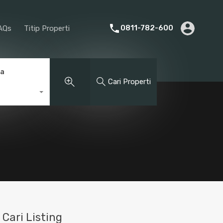
rier
Promotion
About Us
FAQs
Titip Properti
0811-782-600
AQs
Titip Properti
ga
Cari Properti
Cari Listing