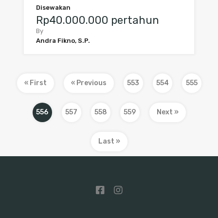
Disewakan
Rp40.000.000 pertahun
By
Andra Fikno, S.P.
« First
« Previous
553
554
555
556
557
558
559
Next »
Last »