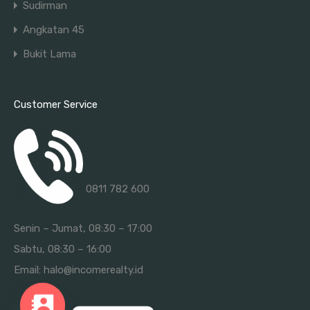
Sudirman
Angkatan 45
Bukit Lama
Customer Service
0811 782 600
Senin – Jumat, 08:30 – 17:00
Sabtu, 08:30 – 16:00
Email:
halo@incomerealty.id