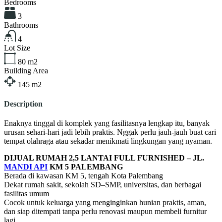
Bedrooms
3
Bathrooms
4
Lot Size
80
m2
Building Area
145
m2
Description
Enaknya tinggal di komplek yang fasilitasnya lengkap itu, banyak
urusan sehari-hari jadi lebih praktis. Nggak perlu jauh-jauh buat cari
tempat olahraga atau sekadar menikmati lingkungan yang nyaman.
DIJUAL RUMAH 2,5 LANTAI FULL FURNISHED – JL.
MANDI API
KM 5 PALEMBANG
Berada di kawasan KM 5, tengah Kota Palembang
Dekat rumah sakit, sekolah SD–SMP, universitas, dan berbagai
fasilitas umum
Cocok untuk keluarga yang menginginkan hunian praktis, aman,
dan siap ditempati tanpa perlu renovasi maupun membeli furnitur
lagi.