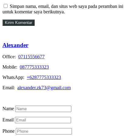
Simpan nama, email, dan situs web saya pada peramban ini
untuk komentar saya berikutnya.
Alexander
Office:
07115556677
Mobile:
087775333323
WhatsApp:
+6287775333323
Email:
alexander.zk73@gmail.com
View My Listings
Name
Email
Phone