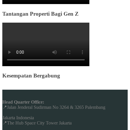
Tantangan Properti Bagi Gen Z
Kesempatan Bergabung
Head Quarter Office:
📍Jalan Jenderal Sudirman No 3264 & 3265 Palembang
Jakarta Indonesia
📍The Hub Space City Tower Jakarta