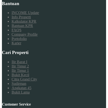
Bantuan
INCOME Update
Info Properti
Kalkulator KPR
Bantuan KPR
FAQS
Company Profile
Portofolio
Karier
Cari Properti
Ilir Barat I
Ilir Timur 2
Ilir Timur 1
Bukit Kecil
Citra Grand City
Sudirman
Angkatan 45
Bukit Lama
Customer Service