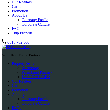
Our Realtors
Carrier
Promotion
About Us
Company Profile
Corporate Culture
FAQs
Titip Properti
0811-782-600
Your Real Estate Partner
Property Search
Palembang
Palembang Primary
JABODETABEK
Our Realtors
Carrier
Promotion
About Us
Company Profile
Corporate Culture
FAQs