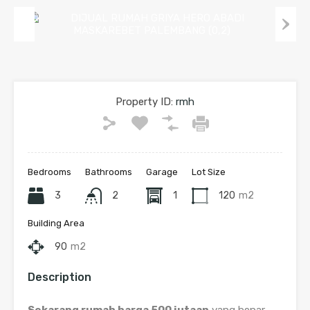
Previous
Next
Property ID:
rmh
Bedrooms
Bathrooms
Garage
Lot Size
3
2
1
120
m2
Building Area
90
m2
Description